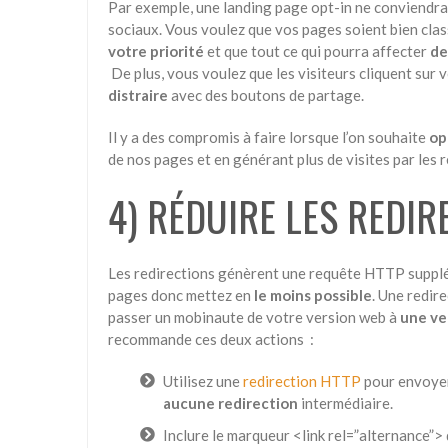
Par exemple, une landing page opt-in ne conviendra 
sociaux. Vous voulez que vos pages soient bien class
votre priorité
et que tout ce qui pourra affecter
de
De plus, vous voulez que les visiteurs cliquent sur 
distraire
avec des boutons de partage.
Il y a des compromis à faire lorsque l’on souhaite
op
de nos pages et en générant plus de visites par les 
4) RÉDUIRE LES REDIR
Les redirections génèrent une requête HTTP suppl
pages donc mettez en
le moins possible
. Une redir
passer un mobinaute de votre version web à
une ve
recommande ces deux actions :
Utilisez une
redirection HTTP
pour envoyer 
aucune redirection
intermédiaire.
Inclure le marqueur <link rel=”alternance”