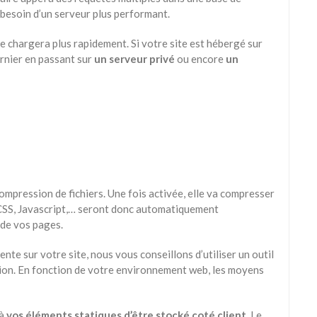
 besoin d’un serveur plus performant.
e chargera plus rapidement. Si votre site est hébergé sur
rnier en passant sur
un serveur privé
ou encore
un
ompression de fichiers. Une fois activée, elle va compresser
rs CSS, Javascript,… seront donc automatiquement
 de vos pages.
nte sur votre site, nous vous conseillons d’utiliser un outil
n. En fonction de votre environnement web, les moyens
 à
vos
éléments statiques d’être stocké coté client
. Le